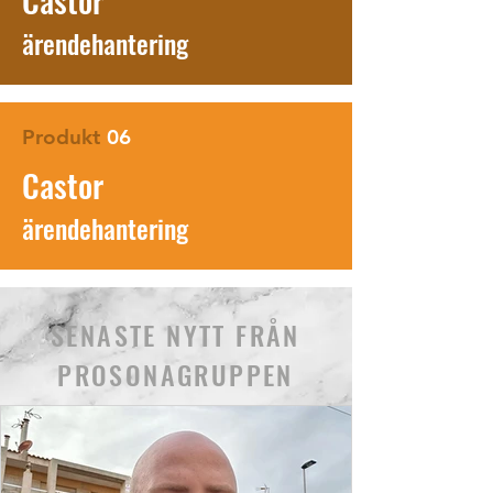
ärendeha
ntering
Produkt
06
Castor
ärendeha
ntering
SENASTE NYTT FRÅN
PROSONAGRUPPEN