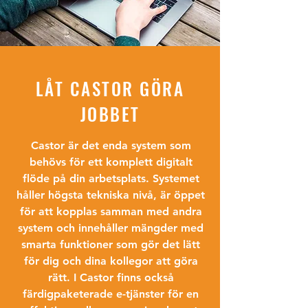
LÅT CASTOR GÖRA
JOBBET
Castor är det enda system som
behövs för ett komplett digitalt
flöde på din arbetsplats. Systemet
håller högsta tekniska nivå, är öppet
för att kopplas samman med andra
system och innehåller mängder med
smarta funktioner som gör det lätt
för dig och dina kollegor att göra
rätt. I Castor finns också
färdigpaketerade e-tjänster för en