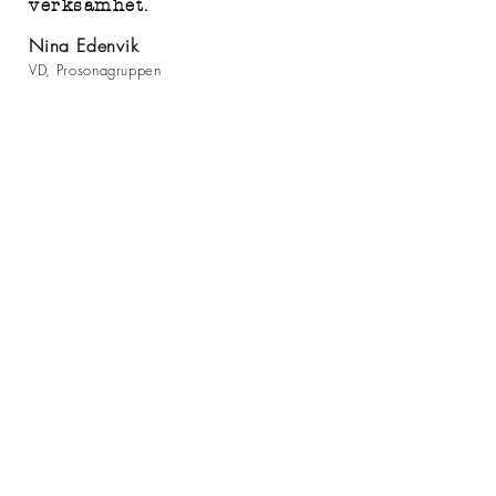
verksamhet.
Nina Edenvik
VD, Prosonagruppen
TACK FÖR
FÖRTROENDET