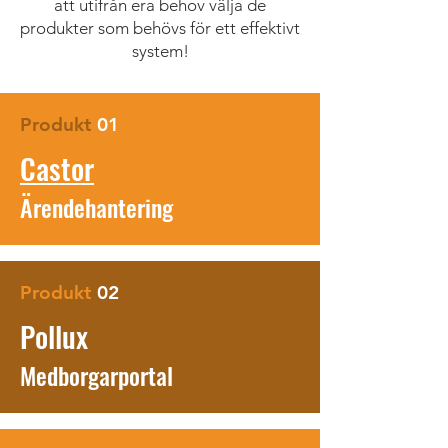
att utifrån era behov välja de
produkter som behövs för ett effektivt
system!
Produkt
01
Castor
Ärendeha
ntering
Produkt
02
Pollux
Medborgarportal