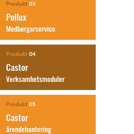
Produkt
03
Pollux
Medborgarservice
Produkt
04
Castor
Verksamhetsmoduler
Produkt
05
Castor
ärendeha
ntering