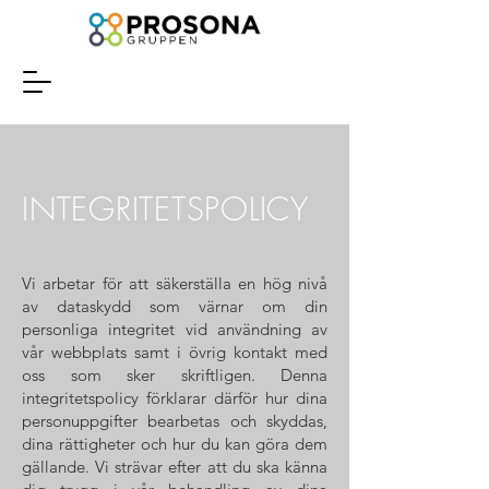
INTEGRITETSPOLICY
Vi arbetar för att säkerställa en hög nivå
av dataskydd som värnar om din
personliga integritet vid användning av
vår webbplats samt i övrig kontakt med
oss som sker skriftligen. Denna
integritetspolicy förklarar därför hur dina
personuppgifter bearbetas och skyddas,
dina rättigheter och hur du kan göra dem
gällande. Vi strävar efter att du ska känna