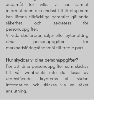
ändamål för vilka vi har samlat
informationen och endast till företag som
kan lämna tillräckliga garantier gällande
säkerhet och sekretess för
personuppgifter.
Vi vidarebefordrar, säljer eller byter aldrig
dina personuppgifter för
marknadsföringsändamål till tredje part.
Hur skyddar vi dina personuppgifter?
För att dina personuppgifter som skickas
till vår webbplats inte ska läsas av
utomstående, krypteras all sådan
information och skickas via en säker
anslutning.
Cookies
En cookie (eller kaka) är en liten textfil
som en webbplats sparar på besökarens
dator. Cookies används på många
webbplatser för att ge en besökare