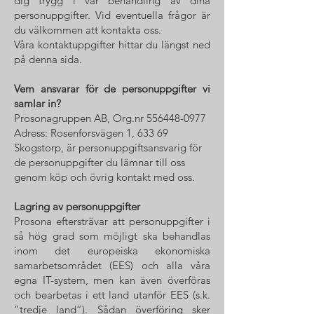
dig trygg i vår behandling av dina
personuppgifter. Vid eventuella frågor är
du välkommen att kontakta oss.
Våra kontaktuppgifter hittar du längst ned
på denna sida.
Vem ansvarar för de personuppgifter vi
samlar in?
Prosonagruppen AB, Org.nr
556448-0977
Adress: Rosenforsvägen 1, 633 69
Skogstorp, är personuppgiftsansvarig för
de personuppgifter du lämnar till oss
genom köp och övrig kontakt med oss.
Lagring av personuppgifter
Prosona eftersträvar att personuppgifter i
så hög grad som möjligt ska behandlas
inom det europeiska ekonomiska
samarbetsområdet (EES) och alla våra
egna IT-system, men kan även överföras
och bearbetas i ett land utanför EES (s.k.
”tredje land”). Sådan överföring sker