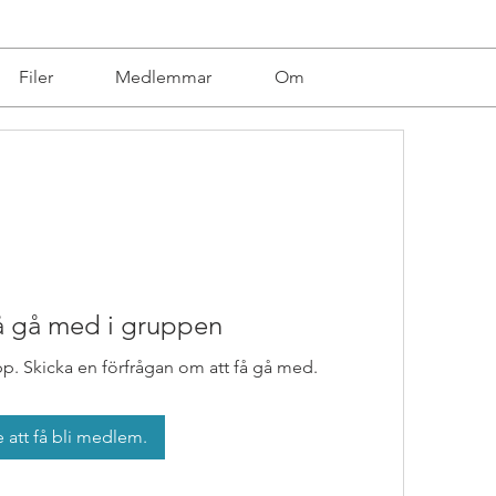
Filer
Medlemmar
Om
få gå med i gruppen
pp. Skicka en förfrågan om att få gå med.
 att få bli medlem.