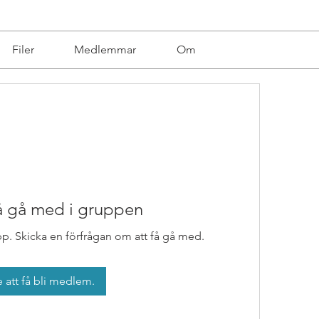
Filer
Medlemmar
Om
få gå med i gruppen
pp. Skicka en förfrågan om att få gå med.
 att få bli medlem.