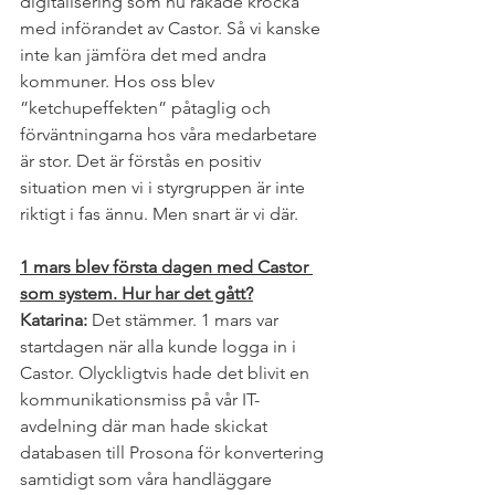
digitalisering som nu råkade krocka 
med införandet av Castor. Så vi kanske 
inte kan jämföra det med andra 
kommuner. Hos oss blev 
”ketchupeffekten” påtaglig och 
förväntningarna hos våra medarbetare 
är stor. Det är förstås en positiv 
situation men vi i styrgruppen är inte 
riktigt i fas ännu. Men snart är vi där.
1 mars blev första dagen med Castor 
som system. Hur har det gått?
Katarina: 
Det stämmer. 1 mars var 
startdagen när alla kunde logga in i 
Castor. Olyckligtvis hade det blivit en 
kommunikationsmiss på vår IT-
avdelning där man hade skickat 
databasen till Prosona för konvertering 
samtidigt som våra handläggare 